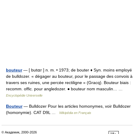
bouteur
— [ butɶr ] n. m. • 1973; de bouter ♦ Syn. moins employé
de bulldozer. « dégager au bouteur, pour le passage des convois à
travers ses ruines, une percée rectiligne » (Gracq). Bouteur biais :
recomm. offic. pour angledozer. ● bouteur nom masculin… …
Encyclopédie Universelle
Bouteur
— Bulldozer Pour les articles homonymes, voir Bulldozer
(homonymie). CAT D9L …
Wikipédia en Français
© Академик, 2000-2026