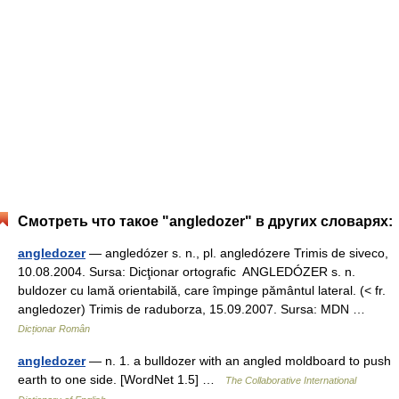
Смотреть что такое "angledozer" в других словарях:
angledozer
— angledózer s. n., pl. angledózere Trimis de siveco,
10.08.2004. Sursa: Dicţionar ortografic ANGLEDÓZER s. n.
buldozer cu lamă orientabilă, care împinge pământul lateral. (< fr.
angledozer) Trimis de raduborza, 15.09.2007. Sursa: MDN …
Dicționar Român
angledozer
— n. 1. a bulldozer with an angled moldboard to push
earth to one side. [WordNet 1.5] …
The Collaborative International