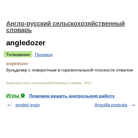
Англо-русский сельскохозяйственный
словарь
angledozer
Толкование
Перевод
angledozer
бульдозер с поворотным в горизонтальной плоскости отвалом
Англо-русский сельскохозяйственный словарь
.
2013
.
Игры ⚽
Поможем решить контрольную работу
angled grain
Anguilla postrata