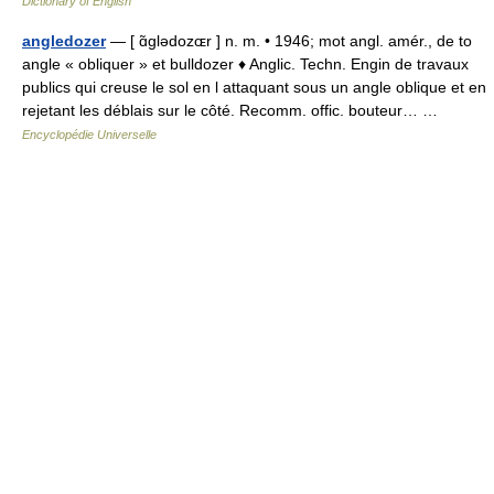
Dictionary of English
angledozer
— [ ɑ̃glədozɶr ] n. m. • 1946; mot angl. amér., de to
angle « obliquer » et bulldozer ♦ Anglic. Techn. Engin de travaux
publics qui creuse le sol en l attaquant sous un angle oblique et en
rejetant les déblais sur le côté. Recomm. offic. bouteur… …
Encyclopédie Universelle