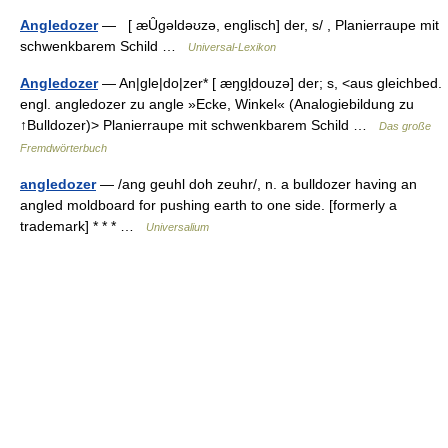
Angledozer
— [ æȖgəldəʊzə, englisch] der, s/ , Planierraupe mit
schwenkbarem Schild …
Universal-Lexikon
Angledozer
— An|gle|do|zer* [ æŋgl̩douzə] der; s, <aus gleichbed.
engl. angledozer zu angle »Ecke, Winkel« (Analogiebildung zu
↑Bulldozer)> Planierraupe mit schwenkbarem Schild …
Das große
Fremdwörterbuch
angledozer
— /ang geuhl doh zeuhr/, n. a bulldozer having an
angled moldboard for pushing earth to one side. [formerly a
trademark] * * * …
Universalium