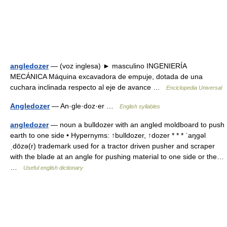
angledozer
— (voz inglesa) ► masculino INGENIERÍA
MECÁNICA Máquina excavadora de empuje, dotada de una
cuchara inclinada respecto al eje de avance …
Enciclopedia Universal
Angledozer
— An·gle·doz·er …
English syllables
angledozer
— noun a bulldozer with an angled moldboard to push
earth to one side • Hypernyms: ↑bulldozer, ↑dozer * * * ˈaŋgəl
ˌdōzə(r) trademark used for a tractor driven pusher and scraper
with the blade at an angle for pushing material to one side or the…
…
Useful english dictionary